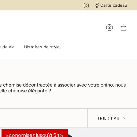
Instagram
Facebook
Carte cadeau
Compte
 de vie
Histoires de style
 chemise décontractée à associer avec votre chino, nous
velle chemise élégante ?
Trier
TRIER PAR
par
Économisez jusqu'à 54%