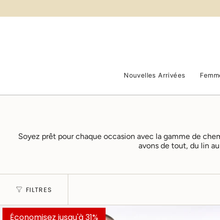
Passer
au
contenu
de
la
page
Nouvelles Arrivées
Femm
Soyez prêt pour chaque occasion avec la gamme de chemi
avons de tout, du lin a
FILTRES
Économisez jusqu'à 31%