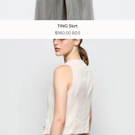
TING Skirt
$960.00 BDS