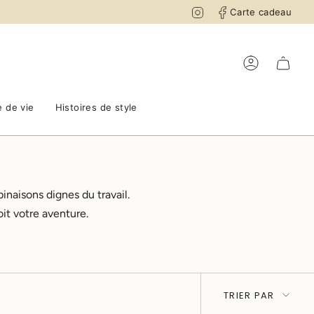
Instagram
Facebook
Carte cadeau
Compte
 de vie
Histoires de style
naisons dignes du travail.
it votre aventure.
Trier
TRIER PAR
par