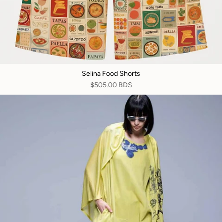
Selina Food Shorts
$505.00 BDS