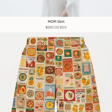
MOPI Skirt
$690.00 BDS