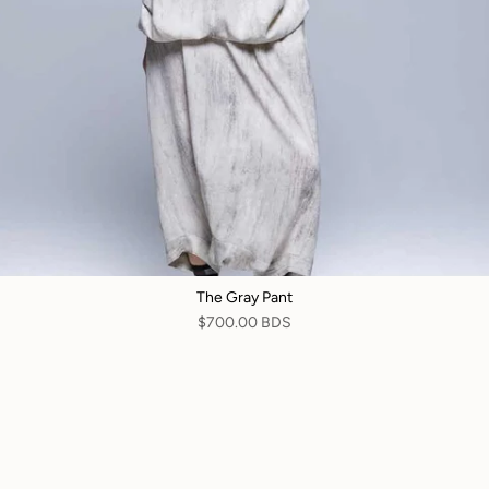
The Gray Pant
$700.00 BDS