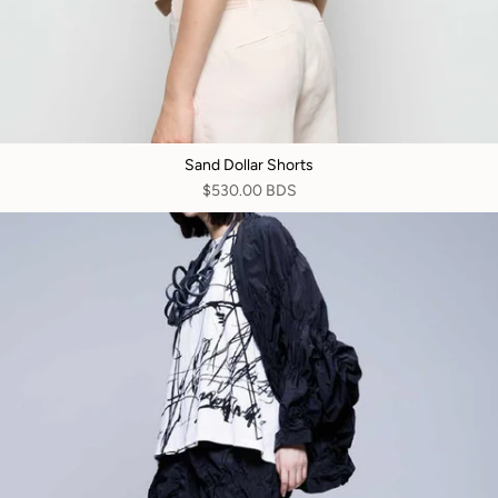
Sand Dollar Shorts
$530.00 BDS