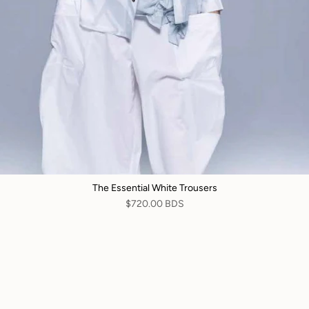
The Essential White Trousers
$720.00 BDS