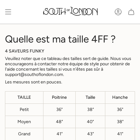
Passer
au
Compt
contenu
de
la
page
Quelle est ma taille 4FF ?
4 SAVEURS FUNKY
Veuillez noter que ce tableau des tailles sert de guide. Nous vous
encourageons à contacter notre équipe de style pour obtenir de
l'aide concernant les tailles si vous n'êtes pas sûr à
support@southoflondon.com.
Les mesures sont en pouces.
TAILLE
Poitrine
Taille
Hanche
Petit
36"
38"
36"
Moyen
48"
40"
38"
Grand
41"
43"
41"